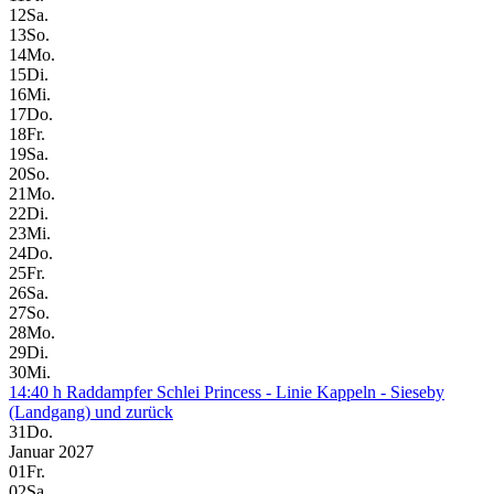
12
Sa.
13
So.
14
Mo.
15
Di.
16
Mi.
17
Do.
18
Fr.
19
Sa.
20
So.
21
Mo.
22
Di.
23
Mi.
24
Do.
25
Fr.
26
Sa.
27
So.
28
Mo.
29
Di.
30
Mi.
14:40 h Raddampfer Schlei Princess - Linie Kappeln - Sieseby
(Landgang) und zurück
31
Do.
Januar 2027
01
Fr.
02
Sa.