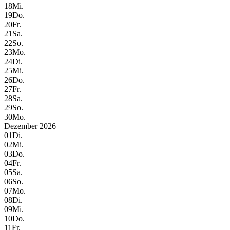
18
Mi.
19
Do.
20
Fr.
21
Sa.
22
So.
23
Mo.
24
Di.
25
Mi.
26
Do.
27
Fr.
28
Sa.
29
So.
30
Mo.
Dezember 2026
01
Di.
02
Mi.
03
Do.
04
Fr.
05
Sa.
06
So.
07
Mo.
08
Di.
09
Mi.
10
Do.
11
Fr.