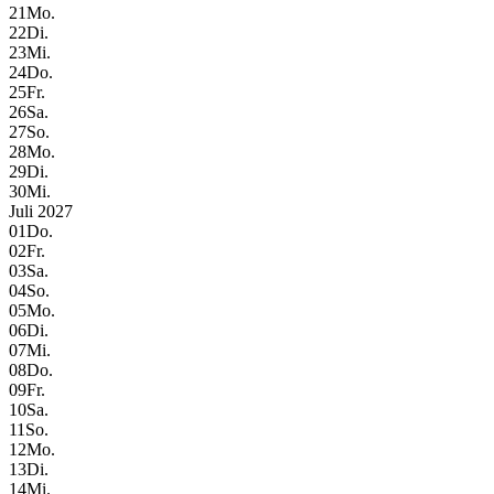
21
Mo.
22
Di.
23
Mi.
24
Do.
25
Fr.
26
Sa.
27
So.
28
Mo.
29
Di.
30
Mi.
Juli 2027
01
Do.
02
Fr.
03
Sa.
04
So.
05
Mo.
06
Di.
07
Mi.
08
Do.
09
Fr.
10
Sa.
11
So.
12
Mo.
13
Di.
14
Mi.