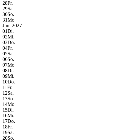
28
Fr.
29
Sa.
30
So.
31
Mo.
Juni 2027
01
Di.
02
Mi.
03
Do.
04
Fr.
05
Sa.
06
So.
07
Mo.
08
Di.
09
Mi.
10
Do.
11
Fr.
12
Sa.
13
So.
14
Mo.
15
Di.
16
Mi.
17
Do.
18
Fr.
19
Sa.
20
So.