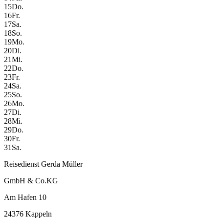
15
Do.
16
Fr.
17
Sa.
18
So.
19
Mo.
20
Di.
21
Mi.
22
Do.
23
Fr.
24
Sa.
25
So.
26
Mo.
27
Di.
28
Mi.
29
Do.
30
Fr.
31
Sa.
Reisedienst Gerda Müller
GmbH & Co.KG
Am Hafen 10
24376 Kappeln