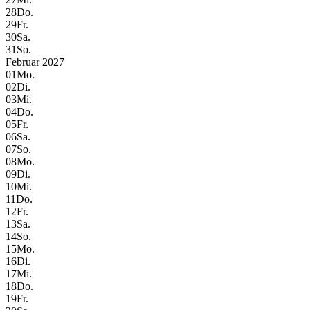
28
Do.
29
Fr.
30
Sa.
31
So.
Februar 2027
01
Mo.
02
Di.
03
Mi.
04
Do.
05
Fr.
06
Sa.
07
So.
08
Mo.
09
Di.
10
Mi.
11
Do.
12
Fr.
13
Sa.
14
So.
15
Mo.
16
Di.
17
Mi.
18
Do.
19
Fr.