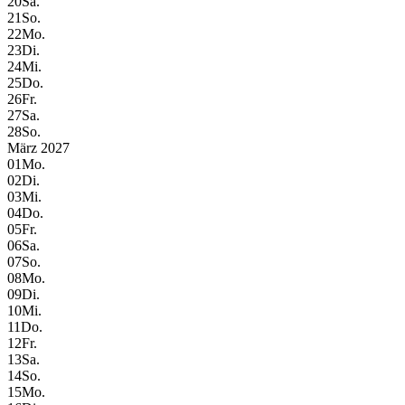
20
Sa.
21
So.
22
Mo.
23
Di.
24
Mi.
25
Do.
26
Fr.
27
Sa.
28
So.
März 2027
01
Mo.
02
Di.
03
Mi.
04
Do.
05
Fr.
06
Sa.
07
So.
08
Mo.
09
Di.
10
Mi.
11
Do.
12
Fr.
13
Sa.
14
So.
15
Mo.