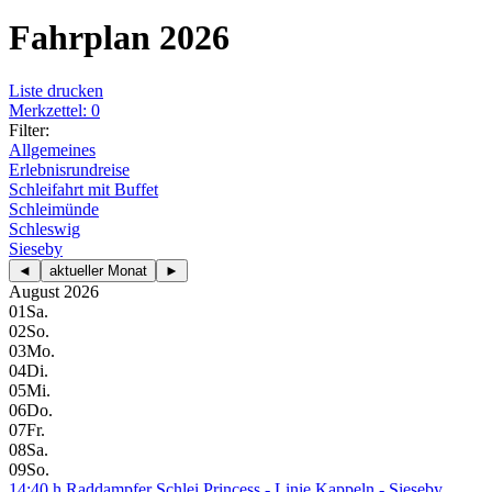
Fahrplan 2026
Liste drucken
Merkzettel: 0
Filter:
Allgemeines
Erlebnisrundreise
Schleifahrt mit Buffet
Schleimünde
Schleswig
Sieseby
◄
aktueller Monat
►
August 2026
01
Sa.
02
So.
03
Mo.
04
Di.
05
Mi.
06
Do.
07
Fr.
08
Sa.
09
So.
14:40 h Raddampfer Schlei Princess - Linie Kappeln - Sieseby