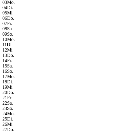
03
Mo.
04
Di.
05
Mi.
06
Do.
07
Fr.
08
Sa.
09
So.
10
Mo.
11
Di.
12
Mi.
13
Do.
14
Fr.
15
Sa.
16
So.
17
Mo.
18
Di.
19
Mi.
20
Do.
21
Fr.
22
Sa.
23
So.
24
Mo.
25
Di.
26
Mi.
27
Do.