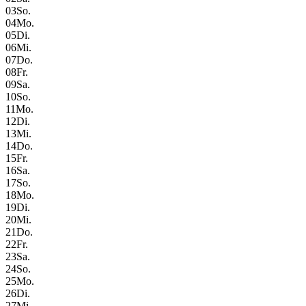
03
So.
04
Mo.
05
Di.
06
Mi.
07
Do.
08
Fr.
09
Sa.
10
So.
11
Mo.
12
Di.
13
Mi.
14
Do.
15
Fr.
16
Sa.
17
So.
18
Mo.
19
Di.
20
Mi.
21
Do.
22
Fr.
23
Sa.
24
So.
25
Mo.
26
Di.
27
Mi.