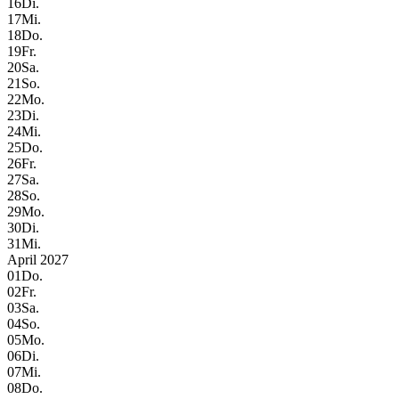
16
Di.
17
Mi.
18
Do.
19
Fr.
20
Sa.
21
So.
22
Mo.
23
Di.
24
Mi.
25
Do.
26
Fr.
27
Sa.
28
So.
29
Mo.
30
Di.
31
Mi.
April 2027
01
Do.
02
Fr.
03
Sa.
04
So.
05
Mo.
06
Di.
07
Mi.
08
Do.