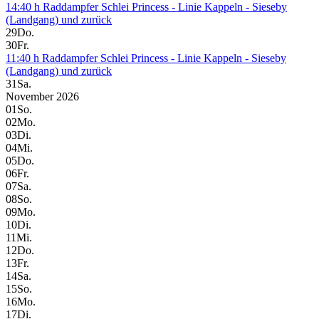
14:40 h Raddampfer Schlei Princess - Linie Kappeln - Sieseby
(Landgang) und zurück
29
Do.
30
Fr.
11:40 h Raddampfer Schlei Princess - Linie Kappeln - Sieseby
(Landgang) und zurück
31
Sa.
November 2026
01
So.
02
Mo.
03
Di.
04
Mi.
05
Do.
06
Fr.
07
Sa.
08
So.
09
Mo.
10
Di.
11
Mi.
12
Do.
13
Fr.
14
Sa.
15
So.
16
Mo.
17
Di.