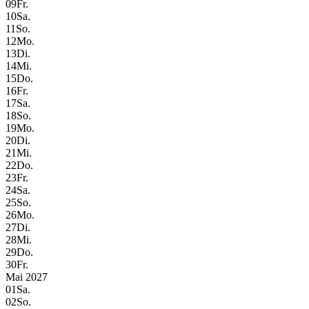
09
Fr.
10
Sa.
11
So.
12
Mo.
13
Di.
14
Mi.
15
Do.
16
Fr.
17
Sa.
18
So.
19
Mo.
20
Di.
21
Mi.
22
Do.
23
Fr.
24
Sa.
25
So.
26
Mo.
27
Di.
28
Mi.
29
Do.
30
Fr.
Mai 2027
01
Sa.
02
So.