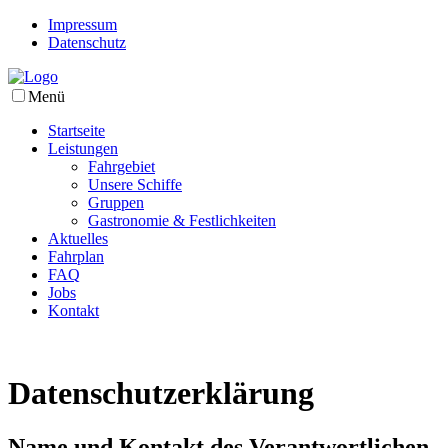
Impressum
Datenschutz
Menü
Startseite
Leistungen
Fahrgebiet
Unsere Schiffe
Gruppen
Gastronomie & Festlichkeiten
Aktuelles
Fahrplan
FAQ
Jobs
Kontakt
Daten­schutz­erklärung
Name und Kontakt des Verantwortlichen