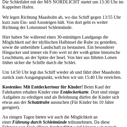
Die Schleifahrt mit der M/S NORDLICHT startet um 13:30 Uhr im
Kappelner Hafen.
Wir legen Richtung Maasholm ab, wo das Schiff gegen 13:55 Uhr
kurz zum Ein- und Aussteigen hält. Von dort geht es weiter
Richtung der Lotseninsel Schleimünde.
Hier haben Sie während eines 30-minütigen Landgangs die
Möglichkeit auf der idyllischen Halbinsel die Ruhe zu genießen,
sowie die unberührte Landschaft zu bestaunen. Ein besonderer
Hingucker und immer ein Foto wert ist der weiß-grüne historische
Leuchtturm, an der Spitze der Insel. Von hier aus führten Lotsen
früher sicher die Schiffe durch die Schlei.
Um 14:50 Uhr legt das Schiff wieder ab und fährt über Maasholm
zurück zum Ausgangspunkt, welchen wir um 15:40 Uhr erreichen.
Kostenlos: Mit Entdeckertour für Kinder!
Beim Kauf der
Fahrkarten erhalten Kinder eine
Entdeckerkarte
. Dort sind einige
Aufgaben zu erledigen und als Belohnung dürfen die Kinder sich
etwas aus der
Schatztruh
e
aussuchen (Für Kinder bis 10 Jahre
geeignet).
An einigen Tagen bieten wir auch die Möglichkeit an
einer
Führung durch Schleimünde
teilzunehmen. Da diese