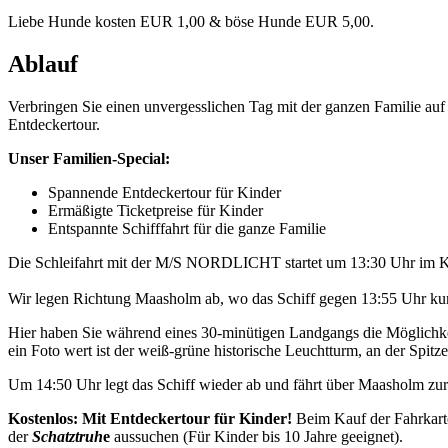
Liebe Hunde kosten EUR 1,00 & böse Hunde EUR 5,00.
Ablauf
Verbringen Sie einen unvergesslichen Tag mit der ganzen Familie a
Entdeckertour.
Unser Familien-Special:
Spannende Entdeckertour für Kinder
Ermäßigte Ticketpreise für Kinder
Entspannte Schifffahrt für die ganze Familie
Die Schleifahrt mit der M/S NORDLICHT startet um 13:30 Uhr im K
Wir legen Richtung Maasholm ab, wo das Schiff gegen 13:55 Uhr kurz
Hier haben Sie während eines 30-minütigen Landgangs die Möglichkei
ein Foto wert ist der weiß-grüne historische Leuchtturm, an der Spitze 
Um 14:50 Uhr legt das Schiff wieder ab und fährt über Maasholm z
Kostenlos: Mit Entdeckertour für Kinder!
Beim Kauf der Fahrkart
der
Schatztruh
e
aussuchen (Für Kinder bis 10 Jahre geeignet).