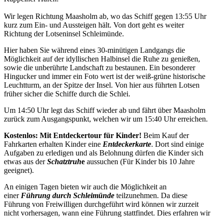
Wir legen Richtung Maasholm ab, wo das Schiff gegen 13:55 Uhr
kurz zum Ein- und Aussteigen hält. Von dort geht es weiter
Richtung der Lotseninsel Schleimünde.
Hier haben Sie während eines 30-minütigen Landgangs die
Möglichkeit auf der idyllischen Halbinsel die Ruhe zu genießen,
sowie die unberührte Landschaft zu bestaunen. Ein besonderer
Hingucker und immer ein Foto wert ist der weiß-grüne historische
Leuchtturm, an der Spitze der Insel. Von hier aus führten Lotsen
früher sicher die Schiffe durch die Schlei.
Um 14:50 Uhr legt das Schiff wieder ab und fährt über Maasholm
zurück zum Ausgangspunkt, welchen wir um 15:40 Uhr erreichen.
Kostenlos: Mit Entdeckertour für Kinder!
Beim Kauf der
Fahrkarten erhalten Kinder eine
Entdeckerkarte
. Dort sind einige
Aufgaben zu erledigen und als Belohnung dürfen die Kinder sich
etwas aus der
Schatztruh
e
aussuchen (Für Kinder bis 10 Jahre
geeignet).
An einigen Tagen bieten wir auch die Möglichkeit an
einer
Führung durch Schleimünde
teilzunehmen. Da diese
Führung von Freiwilligen durchgeführt wird können wir zurzeit
nicht vorhersagen, wann eine Führung stattfindet. Dies erfahren wir