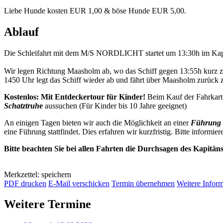
Liebe Hunde kosten EUR 1,00 & böse Hunde EUR 5,00.
Ablauf
Die Schleifahrt mit dem M/S NORDLICHT startet um 13:30h im Kap
Wir legen Richtung Maasholm ab, wo das Schiff gegen 13:55h kurz 
1450 Uhr legt das Schiff wieder ab und fährt über Maasholm zurück
Kostenlos: Mit Entdeckertour für Kinder!
Beim Kauf der Fahrkart
Schatztruh
e
aussuchen (Für Kinder bis 10 Jahre geeignet)
An einigen Tagen bieten wir auch die Möglichkeit an einer
Führung 
eine Führung stattfindet. Dies erfahren wir kurzfristig. Bitte informier
Bitte beachten Sie bei allen Fahrten die Durchsagen des Kapitän
Merkzettel: speichern
PDF drucken
E-Mail verschicken
Termin übernehmen
Weitere Infor
Weitere Termine