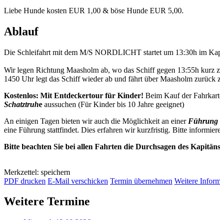
Liebe Hunde kosten EUR 1,00 & böse Hunde EUR 5,00.
Ablauf
Die Schleifahrt mit dem M/S NORDLICHT startet um 13:30h im Kap
Wir legen Richtung Maasholm ab, wo das Schiff gegen 13:55h kurz 
1450 Uhr legt das Schiff wieder ab und fährt über Maasholm zurück
Kostenlos: Mit Entdeckertour für Kinder!
Beim Kauf der Fahrkart
Schatztruh
e
aussuchen (Für Kinder bis 10 Jahre geeignet)
An einigen Tagen bieten wir auch die Möglichkeit an einer
Führung 
eine Führung stattfindet. Dies erfahren wir kurzfristig. Bitte informier
Bitte beachten Sie bei allen Fahrten die Durchsagen des Kapitän
Merkzettel: speichern
PDF drucken
E-Mail verschicken
Termin übernehmen
Weitere Infor
Weitere Termine