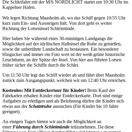
Die Schleifahrt mit der M/S NORDLICHT startet um 10:30 Uhr im
Kappelner Hafen.
Wir legen Richtung Maasholm ab, wo das Schiff gegen 10:55 Uhr
kurz zum Ein- und Aussteigen hält. Von dort geht es weiter
Richtung der Lotseninsel Schleimünde.
Hier haben Sie während eines 30-minütigen Landgangs die
Möglichkeit auf der idyllischen Halbinsel die Ruhe zu genießen,
sowie die unberührte Landschaft zu bestaunen. Ein besonderer
Hingucker und immer ein Foto wert ist der weiß-grüne historische
Leuchtturm, an der Spitze der Insel. Von hier aus führten Lotsen
früher sicher die Schiffe durch die Schlei.
Um 11:50 Uhr legt das Schiff wieder ab und fährt über Maasholm
zurück zum Ausgangspunkt, welchen wir um 12:40 Uhr erreichen.
Kostenlos: Mit Entdeckertour für Kinder!
Beim Kauf der
Fahrkarten erhalten Kinder eine Entdeckerkarte. Dort sind einige
Aufgaben zu erledigen und als Belohnung dürfen die Kinder sich
etwas aus der
Schatztruhe
aussuchen (Für Kinder bis 10 Jahre
geeignet).
An einigen Tagen bieten wir auch die Möglichkeit an
einer
Führung durch Schleimünde
teilzunehmen. Da diese