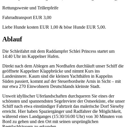
Rettungsweste und Trillerpfeife
Fahrradtransport EUR 3,00
Liebe Hunde kosten EUR 1,00 & böse Hunde EUR 5,00.
Ablauf
Die Schleifahrt mit dem Raddampfer Schlei Princess startet um
14:40 Uhr im Kappelner Hafen.
Direkt nach dem Ablegen am Nordhafen durchläuft unser Schiff die
geöffnete Kappelner Klappbrücke und nimmt Kurs ins
Landesinnere. Kaum sind die kleinen Yachthäfen in Kappelns
Süden passiert, kommt auf der Steuerbordseite Arnis in Sicht – mit
nur etwa 270 Einwohnern Deutschlands kleinste Stadt.
Unweit idyllischer Uferlandschaften durchqueren Sie eines der
schönsten und spannendsten Segelreviere der Ostseeküste, ehe unser
Schiff nach etwa einstündiger Fahrtzeit das malerische Dorf Sieseby
erreicht. Hier haben Spaziergänger und Radfahrer die Möglichkeit,
während eines Landganges (15:30/16:00 Uhr) von 30 Minuten von
Bord zu gehen und den Ort mit seinen ursprünglichen
Reetdachhäusern zu erkunden.