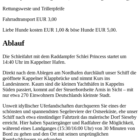
Rettungsweste und Trillerpfeife
Fahrradtransport EUR 3,00
Liebe Hunde kosten EUR 1,00 & böse Hunde EUR 5,00.
Ablauf
Die Schleifahrt mit dem Raddampfer Schlei Princess startet um
14:40 Uhr im Kappelner Hafen.
Direkt nach dem Ablegen am Nordhafen durchläuft unser Schiff die
geöffnete Kappelner Klappbrücke und nimmt Kurs ins
Landesinnere. Kaum sind die kleinen Yachthäfen in Kappelns
Süden passiert, kommt auf der Steuerbordseite Arnis in Sicht – mit
nur etwa 270 Einwohnern Deutschlands kleinste Stadt.
Unweit idyllischer Uferlandschaften durchqueren Sie eines der
schönsten und spannendsten Segelreviere der Ostseeküste, ehe unser
Schiff nach etwa einstündiger Fahrtzeit das malerische Dorf Sieseby
erreicht. Hier haben Spaziergänger und Radfahrer die Möglichkeit,
während eines Landganges (15:30/16:00 Uhr) von 30 Minuten von
Bord zu gehen und den Ort mit seinen ursprünglichen
Reetdachhäusern zu erkunden.