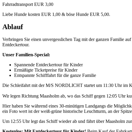
Fahrradtransport EUR 3,00
Liebe Hunde kosten EUR 1,00 & böse Hunde EUR 5,00.
Ablauf
Verbringen Sie einen unvergesslichen Tag mit der ganzen Familie a
Entdeckertour.
Unser Familien-Special:
Spannende Entdeckertour für Kinder
Ermäßigte Ticketpreise für Kinder
Entspannte Schifffahrt für die ganze Familie
Die Schleifahrt mit der M/S NORDLICHT startet um 11:30 Uhr im K
Wir legen Richtung Maasholm ab, wo das Schiff gegen 12:05 Uhr kurz
Hier haben Sie während eines 30-minütigen Landgangs die Möglichkei
ein Foto wert ist der weiß-grüne historische Leuchtturm, an der Spitze 
Um 12:55 Uhr legt das Schiff wieder ab und fährt über Maasholm z
Kostenlos: Mit Entdeckertour für Kinder!
Beim Kauf der Fahrkarte