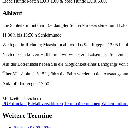
Liebe Hunde kosten EUR 1,00 & böse Hunde EUR 5,00.
Ablauf
Die Schleifahrt mit dem Raddampfer Schlei Princess startet um 11:30
11:30 h bis 13:50 h Schleimünde
Wir legen in Richtung Maasholm ab, wo das Schiff gegen 12:05 h anl
Nach diesem kurzen Halt fahren wir weiter zur Lotseninsel Schleimü
Auf der Lotseninsel haben Sie die Möglichkeit eines Landgangs von 
Über Maasholm (13:15 h) führt die Fahrt wieder an den Ausgangspu
Ankunft dort gegen 13:50 h
Merkzettel: speichern
PDF drucken
E-Mail verschicken
Termin übernehmen
Weitere Infor
Weitere Termine
Samstag 08.08.2026