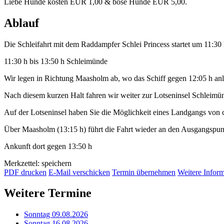
Liebe Hunde kosten EUR 1,00 & böse Hunde EUR 5,00.
Ablauf
Die Schleifahrt mit dem Raddampfer Schlei Princess startet um 11:30
11:30 h bis 13:50 h Schleimünde
Wir legen in Richtung Maasholm ab, wo das Schiff gegen 12:05 h anl
Nach diesem kurzen Halt fahren wir weiter zur Lotseninsel Schleimü
Auf der Lotseninsel haben Sie die Möglichkeit eines Landgangs von 
Über Maasholm (13:15 h) führt die Fahrt wieder an den Ausgangspu
Ankunft dort gegen 13:50 h
Merkzettel: speichern
PDF drucken
E-Mail verschicken
Termin übernehmen
Weitere Infor
Weitere Termine
Sonntag 09.08.2026
Sonntag 16.08.2026