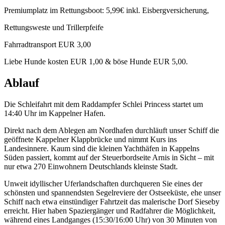
Premiumplatz im Rettungsboot: 5,99€ inkl. Eisbergversicherung,
Rettungsweste und Trillerpfeife
Fahrradtransport EUR 3,00
Liebe Hunde kosten EUR 1,00 & böse Hunde EUR 5,00.
Ablauf
Die Schleifahrt mit dem Raddampfer Schlei Princess startet um
14:40 Uhr im Kappelner Hafen.
Direkt nach dem Ablegen am Nordhafen durchläuft unser Schiff die
geöffnete Kappelner Klappbrücke und nimmt Kurs ins
Landesinnere. Kaum sind die kleinen Yachthäfen in Kappelns
Süden passiert, kommt auf der Steuerbordseite Arnis in Sicht – mit
nur etwa 270 Einwohnern Deutschlands kleinste Stadt.
Unweit idyllischer Uferlandschaften durchqueren Sie eines der
schönsten und spannendsten Segelreviere der Ostseeküste, ehe unser
Schiff nach etwa einstündiger Fahrtzeit das malerische Dorf Sieseby
erreicht. Hier haben Spaziergänger und Radfahrer die Möglichkeit,
während eines Landganges (15:30/16:00 Uhr) von 30 Minuten von