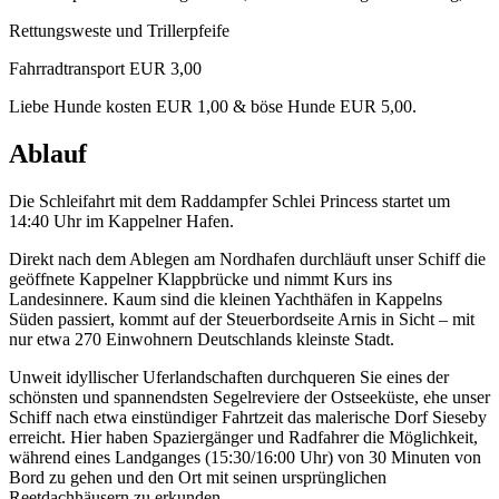
Rettungsweste und Trillerpfeife
Fahrradtransport EUR 3,00
Liebe Hunde kosten EUR 1,00 & böse Hunde EUR 5,00.
Ablauf
Die Schleifahrt mit dem Raddampfer Schlei Princess startet um
14:40 Uhr im Kappelner Hafen.
Direkt nach dem Ablegen am Nordhafen durchläuft unser Schiff die
geöffnete Kappelner Klappbrücke und nimmt Kurs ins
Landesinnere. Kaum sind die kleinen Yachthäfen in Kappelns
Süden passiert, kommt auf der Steuerbordseite Arnis in Sicht – mit
nur etwa 270 Einwohnern Deutschlands kleinste Stadt.
Unweit idyllischer Uferlandschaften durchqueren Sie eines der
schönsten und spannendsten Segelreviere der Ostseeküste, ehe unser
Schiff nach etwa einstündiger Fahrtzeit das malerische Dorf Sieseby
erreicht. Hier haben Spaziergänger und Radfahrer die Möglichkeit,
während eines Landganges (15:30/16:00 Uhr) von 30 Minuten von
Bord zu gehen und den Ort mit seinen ursprünglichen
Reetdachhäusern zu erkunden.