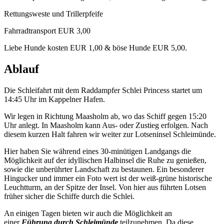
Rettungsweste und Trillerpfeife
Fahrradtransport EUR 3,00
Liebe Hunde kosten EUR 1,00 & böse Hunde EUR 5,00.
Ablauf
Die Schleifahrt mit dem Raddampfer Schlei Princess startet um
14:45 Uhr im Kappelner Hafen.
Wir legen in Richtung Maasholm ab, wo das Schiff gegen 15:20
Uhr anlegt. In Maasholm kann Aus- oder Zustieg erfolgen. Nach
diesem kurzen Halt fahren wir weiter zur Lotseninsel Schleimünde.
Hier haben Sie während eines 30-minütigen Landgangs die
Möglichkeit auf der idyllischen Halbinsel die Ruhe zu genießen,
sowie die unberührter Landschaft zu bestaunen. Ein besonderer
Hingucker und immer ein Foto wert ist der weiß-grüne historische
Leuchtturm, an der Spitze der Insel. Von hier aus führten Lotsen
früher sicher die Schiffe durch die Schlei.
An einigen Tagen bieten wir auch die Möglichkeit an
einer
Führung durch Schleimünde
teilzunehmen. Da diese