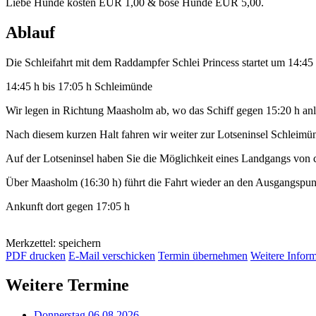
Liebe Hunde kosten EUR 1,00 & böse Hunde EUR 5,00.
Ablauf
Die Schleifahrt mit dem Raddampfer Schlei Princess startet um 14:4
14:45 h bis 17:05 h Schleimünde
Wir legen in Richtung Maasholm ab, wo das Schiff gegen 15:20 h anl
Nach diesem kurzen Halt fahren wir weiter zur Lotseninsel Schleimü
Auf der Lotseninsel haben Sie die Möglichkeit eines Landgangs von 
Über Maasholm (16:30 h) führt die Fahrt wieder an den Ausgangspu
Ankunft dort gegen 17:05 h
Merkzettel: speichern
PDF drucken
E-Mail verschicken
Termin übernehmen
Weitere Infor
Weitere Termine
Donnerstag 06.08.2026