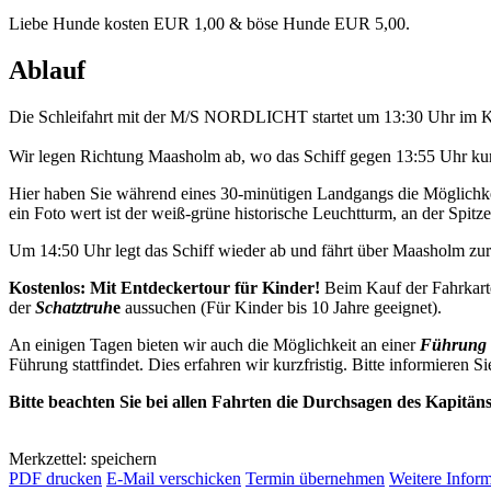
Liebe Hunde kosten EUR 1,00 & böse Hunde EUR 5,00.
Ablauf
Die Schleifahrt mit der M/S NORDLICHT startet um 13:30 Uhr im K
Wir legen Richtung Maasholm ab, wo das Schiff gegen 13:55 Uhr kurz
Hier haben Sie während eines 30-minütigen Landgangs die Möglichkei
ein Foto wert ist der weiß-grüne historische Leuchtturm, an der Spitze 
Um 14:50 Uhr legt das Schiff wieder ab und fährt über Maasholm z
Kostenlos: Mit Entdeckertour für Kinder!
Beim Kauf der Fahrkart
der
Schatztruh
e
aussuchen (Für Kinder bis 10 Jahre geeignet).
An einigen Tagen bieten wir auch die Möglichkeit an einer
Führung 
Führung stattfindet. Dies erfahren wir kurzfristig. Bitte informieren Si
Bitte beachten Sie bei allen Fahrten die Durchsagen des Kapitän
Merkzettel: speichern
PDF drucken
E-Mail verschicken
Termin übernehmen
Weitere Infor