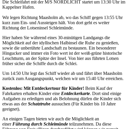
Die Schleifahrt mit der M/S NORDLICHT startet um 13:30 Uhr im
Kappelner Hafen.
Wir legen Richtung Maasholm ab, wo das Schiff gegen 13:55 Uhr
kurz zum Ein- und Aussteigen hält. Von dort geht es weiter
Richtung der Lotseninsel Schleimünde.
Hier haben Sie während eines 30-minütigen Landgangs die
Möglichkeit auf der idyllischen Halbinsel die Ruhe zu genießen,
sowie die unberührte Landschaft zu bestaunen. Ein besonderer
Hingucker und immer ein Foto wert ist der weiß-grüne historische
Leuchtturm, an der Spitze der Insel. Von hier aus führten Lotsen
früher sicher die Schiffe durch die Schlei.
Um 14:50 Uhr legt das Schiff wieder ab und fährt über Maasholm
zurück zum Ausgangspunkt, welchen wir um 15:40 Uhr erreichen.
Kostenlos: Mit Entdeckertour für Kinder!
Beim Kauf der
Fahrkarten erhalten Kinder eine
Entdeckerkarte
. Dort sind einige
Aufgaben zu erledigen und als Belohnung dürfen die Kinder sich
etwas aus der
Schatztruh
e
aussuchen (Für Kinder bis 10 Jahre
geeignet).
An einigen Tagen bieten wir auch die Möglichkeit an
einer
Führung durch Schleimünde
teilzunehmen. Da diese