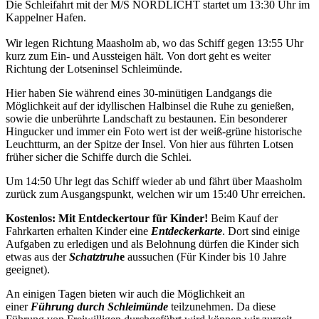
Die Schleifahrt mit der M/S NORDLICHT startet um 13:30 Uhr im
Kappelner Hafen.
Wir legen Richtung Maasholm ab, wo das Schiff gegen 13:55 Uhr
kurz zum Ein- und Aussteigen hält. Von dort geht es weiter
Richtung der Lotseninsel Schleimünde.
Hier haben Sie während eines 30-minütigen Landgangs die
Möglichkeit auf der idyllischen Halbinsel die Ruhe zu genießen,
sowie die unberührte Landschaft zu bestaunen. Ein besonderer
Hingucker und immer ein Foto wert ist der weiß-grüne historische
Leuchtturm, an der Spitze der Insel. Von hier aus führten Lotsen
früher sicher die Schiffe durch die Schlei.
Um 14:50 Uhr legt das Schiff wieder ab und fährt über Maasholm
zurück zum Ausgangspunkt, welchen wir um 15:40 Uhr erreichen.
Kostenlos: Mit Entdeckertour für Kinder!
Beim Kauf der
Fahrkarten erhalten Kinder eine
Entdeckerkarte
. Dort sind einige
Aufgaben zu erledigen und als Belohnung dürfen die Kinder sich
etwas aus der
Schatztruh
e
aussuchen (Für Kinder bis 10 Jahre
geeignet).
An einigen Tagen bieten wir auch die Möglichkeit an
einer
Führung durch Schleimünde
teilzunehmen. Da diese