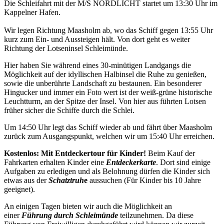
Die Schleifahrt mit der M/S NORDLICHT startet um 13:30 Uhr im
Kappelner Hafen.
Wir legen Richtung Maasholm ab, wo das Schiff gegen 13:55 Uhr
kurz zum Ein- und Aussteigen hält. Von dort geht es weiter
Richtung der Lotseninsel Schleimünde.
Hier haben Sie während eines 30-minütigen Landgangs die
Möglichkeit auf der idyllischen Halbinsel die Ruhe zu genießen,
sowie die unberührte Landschaft zu bestaunen. Ein besonderer
Hingucker und immer ein Foto wert ist der weiß-grüne historische
Leuchtturm, an der Spitze der Insel. Von hier aus führten Lotsen
früher sicher die Schiffe durch die Schlei.
Um 14:50 Uhr legt das Schiff wieder ab und fährt über Maasholm
zurück zum Ausgangspunkt, welchen wir um 15:40 Uhr erreichen.
Kostenlos: Mit Entdeckertour für Kinder!
Beim Kauf der
Fahrkarten erhalten Kinder eine
Entdeckerkarte
. Dort sind einige
Aufgaben zu erledigen und als Belohnung dürfen die Kinder sich
etwas aus der
Schatztruh
e
aussuchen (Für Kinder bis 10 Jahre
geeignet).
An einigen Tagen bieten wir auch die Möglichkeit an
einer
Führung durch Schleimünde
teilzunehmen. Da diese