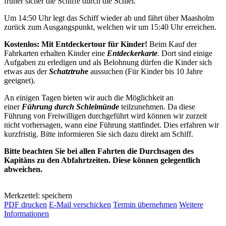
früher sicher die Schiffe durch die Schlei.
Um 14:50 Uhr legt das Schiff wieder ab und fährt über Maasholm
zurück zum Ausgangspunkt, welchen wir um 15:40 Uhr erreichen.
Kostenlos: Mit Entdeckertour für Kinder!
Beim Kauf der
Fahrkarten erhalten Kinder eine
Entdeckerkarte
. Dort sind einige
Aufgaben zu erledigen und als Belohnung dürfen die Kinder sich
etwas aus der
Schatztruh
e
aussuchen (Für Kinder bis 10 Jahre
geeignet).
An einigen Tagen bieten wir auch die Möglichkeit an
einer
Führung durch Schleimünde
teilzunehmen. Da diese
Führung von Freiwilligen durchgeführt wird können wir zurzeit
nicht vorhersagen, wann eine Führung stattfindet. Dies erfahren wir
kurzfristig. Bitte informieren Sie sich dazu direkt am Schiff.
Bitte beachten Sie bei allen Fahrten die Durchsagen des
Kapitäns zu den Abfahrtzeiten. Diese können gelegentlich
abweichen.
Merkzettel: speichern
PDF drucken
E-Mail verschicken
Termin übernehmen
Weitere
Informationen