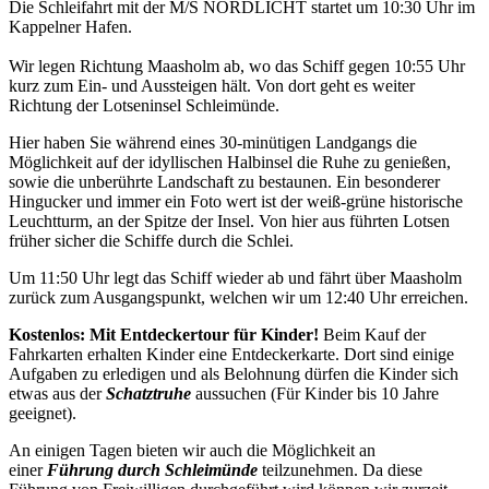
Die Schleifahrt mit der M/S NORDLICHT startet um 10:30 Uhr im
Kappelner Hafen.
Wir legen Richtung Maasholm ab, wo das Schiff gegen 10:55 Uhr
kurz zum Ein- und Aussteigen hält. Von dort geht es weiter
Richtung der Lotseninsel Schleimünde.
Hier haben Sie während eines 30-minütigen Landgangs die
Möglichkeit auf der idyllischen Halbinsel die Ruhe zu genießen,
sowie die unberührte Landschaft zu bestaunen. Ein besonderer
Hingucker und immer ein Foto wert ist der weiß-grüne historische
Leuchtturm, an der Spitze der Insel. Von hier aus führten Lotsen
früher sicher die Schiffe durch die Schlei.
Um 11:50 Uhr legt das Schiff wieder ab und fährt über Maasholm
zurück zum Ausgangspunkt, welchen wir um 12:40 Uhr erreichen.
Kostenlos: Mit Entdeckertour für Kinder!
Beim Kauf der
Fahrkarten erhalten Kinder eine Entdeckerkarte. Dort sind einige
Aufgaben zu erledigen und als Belohnung dürfen die Kinder sich
etwas aus der
Schatztruhe
aussuchen (Für Kinder bis 10 Jahre
geeignet).
An einigen Tagen bieten wir auch die Möglichkeit an
einer
Führung durch Schleimünde
teilzunehmen. Da diese