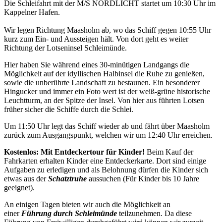
Die Schleifahrt mit der M/S NORDLICHT startet um 10:30 Uhr im
Kappelner Hafen.
Wir legen Richtung Maasholm ab, wo das Schiff gegen 10:55 Uhr
kurz zum Ein- und Aussteigen hält. Von dort geht es weiter
Richtung der Lotseninsel Schleimünde.
Hier haben Sie während eines 30-minütigen Landgangs die
Möglichkeit auf der idyllischen Halbinsel die Ruhe zu genießen,
sowie die unberührte Landschaft zu bestaunen. Ein besonderer
Hingucker und immer ein Foto wert ist der weiß-grüne historische
Leuchtturm, an der Spitze der Insel. Von hier aus führten Lotsen
früher sicher die Schiffe durch die Schlei.
Um 11:50 Uhr legt das Schiff wieder ab und fährt über Maasholm
zurück zum Ausgangspunkt, welchen wir um 12:40 Uhr erreichen.
Kostenlos: Mit Entdeckertour für Kinder!
Beim Kauf der
Fahrkarten erhalten Kinder eine Entdeckerkarte. Dort sind einige
Aufgaben zu erledigen und als Belohnung dürfen die Kinder sich
etwas aus der
Schatztruhe
aussuchen (Für Kinder bis 10 Jahre
geeignet).
An einigen Tagen bieten wir auch die Möglichkeit an
einer
Führung durch Schleimünde
teilzunehmen. Da diese