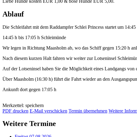
Liebe Hunde kosten EUR 1,00 & böse Hunde EUR 5,00.
Ablauf
Die Schleifahrt mit dem Raddampfer Schlei Princess startet um 14:4
14:45 h bis 17:05 h Schleimünde
Wir legen in Richtung Maasholm ab, wo das Schiff gegen 15:20 h anl
Nach diesem kurzen Halt fahren wir weiter zur Lotseninsel Schleimü
Auf der Lotseninsel haben Sie die Möglichkeit eines Landgangs von 
Über Maasholm (16:30 h) führt die Fahrt wieder an den Ausgangspu
Ankunft dort gegen 17:05 h
Merkzettel: speichern
PDF drucken
E-Mail verschicken
Termin übernehmen
Weitere Infor
Weitere Termine
Freitag 07.08.2026