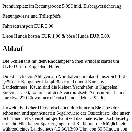
Premiumplatz im Rettungsboot: 5,99€ inkl. Eisbergversicherung,
Rettungsweste und Trillerpfeife
Fahrradtransport EUR 3,00
Liebe Hunde kosten EUR 1,00 & böse Hunde EUR 5,00.
Ablauf
Die Schleifahrt mit dem Raddampfer Schlei Princess startet um
11:40 Uhr im Kappelner Hafen.
Direkt nach dem Ablegen am Nordhafen durchläuft unser Schiff die
geöffnete Kappelner Klappbrücke und nimmt Kurs ins
Landesinnere. Kaum sind die kleinen Yachthäfen in Kappelns
Süden passiert, kommt auf der Steuerbordseite Arnis in Sicht – mit
nur etwa 270 Einwohnern Deutschlands kleinste Stadt.
Unweit idyllischer Uferlandschaften durchqueren Sie eines der
schönsten und spannendsten Segelreviere der Ostseeküste, ehe unser
Schiff nach etwa einstündiger Fahrtzeit das malerische Dorf Sieseby
erreicht. Hier haben Spaziergänger und Radfahrer die Möglichkeit,
während eines Landganges (12:30/13:00 Uhr) von 30 Minuten von