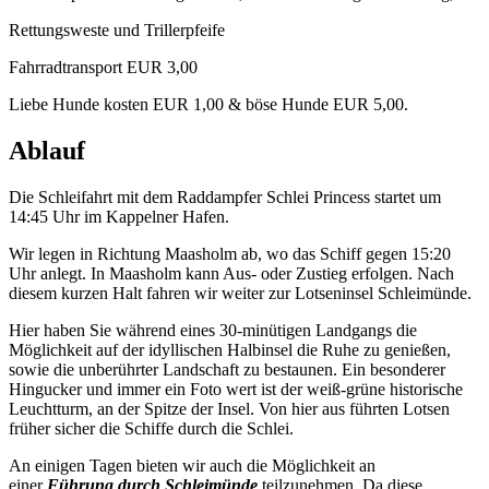
Rettungsweste und Trillerpfeife
Fahrradtransport EUR 3,00
Liebe Hunde kosten EUR 1,00 & böse Hunde EUR 5,00.
Ablauf
Die Schleifahrt mit dem Raddampfer Schlei Princess startet um
14:45 Uhr im Kappelner Hafen.
Wir legen in Richtung Maasholm ab, wo das Schiff gegen 15:20
Uhr anlegt. In Maasholm kann Aus- oder Zustieg erfolgen. Nach
diesem kurzen Halt fahren wir weiter zur Lotseninsel Schleimünde.
Hier haben Sie während eines 30-minütigen Landgangs die
Möglichkeit auf der idyllischen Halbinsel die Ruhe zu genießen,
sowie die unberührter Landschaft zu bestaunen. Ein besonderer
Hingucker und immer ein Foto wert ist der weiß-grüne historische
Leuchtturm, an der Spitze der Insel. Von hier aus führten Lotsen
früher sicher die Schiffe durch die Schlei.
An einigen Tagen bieten wir auch die Möglichkeit an
einer
Führung durch Schleimünde
teilzunehmen. Da diese