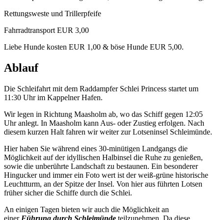
Rettungsweste und Trillerpfeife
Fahrradtransport EUR 3,00
Liebe Hunde kosten EUR 1,00 & böse Hunde EUR 5,00.
Ablauf
Die Schleifahrt mit dem Raddampfer Schlei Princess startet um
11:30 Uhr im Kappelner Hafen.
Wir legen in Richtung Maasholm ab, wo das Schiff gegen 12:05
Uhr anlegt. In Maasholm kann Aus- oder Zustieg erfolgen. Nach
diesem kurzen Halt fahren wir weiter zur Lotseninsel Schleimünde.
Hier haben Sie während eines 30-minütigen Landgangs die
Möglichkeit auf der idyllischen Halbinsel die Ruhe zu genießen,
sowie die unberührte Landschaft zu bestaunen. Ein besonderer
Hingucker und immer ein Foto wert ist der weiß-grüne historische
Leuchtturm, an der Spitze der Insel. Von hier aus führten Lotsen
früher sicher die Schiffe durch die Schlei.
An einigen Tagen bieten wir auch die Möglichkeit an
einer
Führung durch Schleimünde
teilzunehmen. Da diese