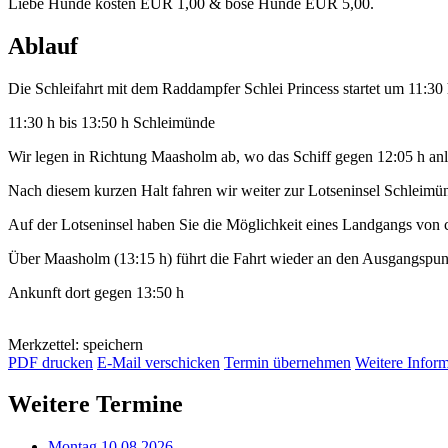
Liebe Hunde kosten EUR 1,00 & böse Hunde EUR 5,00.
Ablauf
Die Schleifahrt mit dem Raddampfer Schlei Princess startet um 11:30
11:30 h bis 13:50 h Schleimünde
Wir legen in Richtung Maasholm ab, wo das Schiff gegen 12:05 h anl
Nach diesem kurzen Halt fahren wir weiter zur Lotseninsel Schleimü
Auf der Lotseninsel haben Sie die Möglichkeit eines Landgangs von 
Über Maasholm (13:15 h) führt die Fahrt wieder an den Ausgangspu
Ankunft dort gegen 13:50 h
Merkzettel: speichern
PDF drucken
E-Mail verschicken
Termin übernehmen
Weitere Infor
Weitere Termine
Montag 10.08.2026