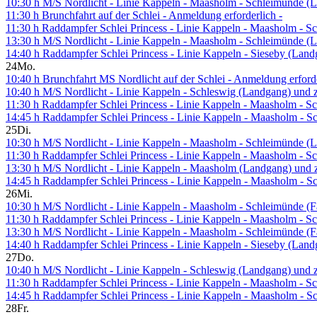
10:30 h M/S Nordlicht - Linie Kappeln - Maasholm - Schleimünde (L
11:30 h Brunchfahrt auf der Schlei - Anmeldung erforderlich -
11:30 h Raddampfer Schlei Princess - Linie Kappeln - Maasholm - 
13:30 h M/S Nordlicht - Linie Kappeln - Maasholm - Schleimünde (L
14:40 h Raddampfer Schlei Princess - Linie Kappeln - Sieseby (Lan
24
Mo.
10:40 h Brunchfahrt MS Nordlicht auf der Schlei - Anmeldung erforde
10:40 h M/S Nordlicht - Linie Kappeln - Schleswig (Landgang) und 
11:30 h Raddampfer Schlei Princess - Linie Kappeln - Maasholm - 
14:45 h Raddampfer Schlei Princess - Linie Kappeln - Maasholm - 
25
Di.
10:30 h M/S Nordlicht - Linie Kappeln - Maasholm - Schleimünde (L
11:30 h Raddampfer Schlei Princess - Linie Kappeln - Maasholm - 
13:30 h M/S Nordlicht - Linie Kappeln - Maasholm (Landgang) und 
14:45 h Raddampfer Schlei Princess - Linie Kappeln - Maasholm - 
26
Mi.
10:30 h M/S Nordlicht - Linie Kappeln - Maasholm - Schleimünde (Fa
11:30 h Raddampfer Schlei Princess - Linie Kappeln - Maasholm - 
13:30 h M/S Nordlicht - Linie Kappeln - Maasholm - Schleimünde (Fa
14:40 h Raddampfer Schlei Princess - Linie Kappeln - Sieseby (Lan
27
Do.
10:40 h M/S Nordlicht - Linie Kappeln - Schleswig (Landgang) und 
11:30 h Raddampfer Schlei Princess - Linie Kappeln - Maasholm - 
14:45 h Raddampfer Schlei Princess - Linie Kappeln - Maasholm - 
28
Fr.