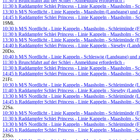
11:30 h Brunchfahrt auf der Schlei - Anmeldung erforderlich -
11:30 h Raddampfer Schlei Princess - Linie Kappeln - Maasholm - 
13:30 h M/S Nordlicht - Linie Kappeln - Maasholm (Landgang) und 
14:45 h Raddampfer Schlei Princess - Linie Kappeln - Maasholm - 
19
Mi.
10:30 h M/S Nordlicht - Linie Kappeln - Maasholm - Schleimünde (Fa
11:30 h Raddampfer Schlei Princess - Linie Kappeln - Maasholm - 
13:30 h M/S Nordlicht - Linie Kappeln - Maasholm - Schleimünde (Fa
14:40 h Raddampfer Schlei Princess - Linie Kappeln - Sieseby (Lan
20
Do.
10:40 h M/S Nordlicht - Linie Kappeln - Schleswig (Landgang) und 
11:30 h Brunchfahrt auf der Schlei - Anmeldung erforderlich -
11:30 h Raddampfer Schlei Princess - Linie Kappeln - Maasholm - 
14:45 h Raddampfer Schlei Princess - Linie Kappeln - Maasholm - 
21
Fr.
10:30 h M/S Nordlicht - Linie Kappeln - Maasholm - Schleimünde (L
11:40 h Raddampfer Schlei Princess - Linie Kappeln - Sieseby (Lan
13:30 h M/S Nordlicht - Linie Kappeln - Maasholm - Schleimünde (L
14:45 h Raddampfer Schlei Princess - Linie Kappeln - Maasholm - 
22
Sa.
10:30 h M/S Nordlicht - Linie Kappeln - Maasholm - Schleimünde (Fa
11:30 h Raddampfer Schlei Princess - Linie Kappeln - Maasholm - 
13:30 h M/S Nordlicht - Linie Kappeln - Maasholm - Schleimünde (Fa
14:45 h Raddampfer Schlei Princess - Linie Kappeln - Maasholm - 
23
So.