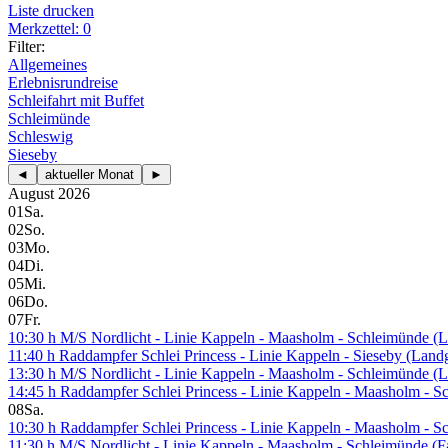
Liste drucken
Merkzettel: 0
Filter:
Allgemeines
Erlebnisrundreise
Schleifahrt mit Buffet
Schleimünde
Schleswig
Sieseby
◄
aktueller Monat
►
August 2026
01
Sa.
02
So.
03
Mo.
04
Di.
05
Mi.
06
Do.
07
Fr.
10:30 h M/S Nordlicht - Linie Kappeln - Maasholm - Schleimünde (L
11:40 h Raddampfer Schlei Princess - Linie Kappeln - Sieseby (Lan
13:30 h M/S Nordlicht - Linie Kappeln - Maasholm - Schleimünde (L
14:45 h Raddampfer Schlei Princess - Linie Kappeln - Maasholm - 
08
Sa.
10:30 h Raddampfer Schlei Princess - Linie Kappeln - Maasholm - 
11:30 h M/S Nordlicht - Linie Kappeln - Maasholm - Schleimünde (Fa