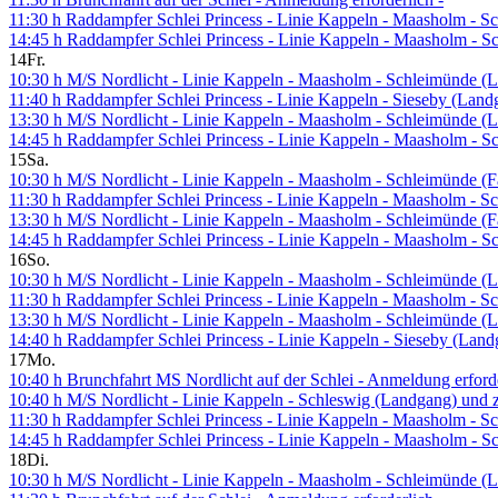
11:30 h Raddampfer Schlei Princess - Linie Kappeln - Maasholm - 
14:45 h Raddampfer Schlei Princess - Linie Kappeln - Maasholm - 
14
Fr.
10:30 h M/S Nordlicht - Linie Kappeln - Maasholm - Schleimünde (L
11:40 h Raddampfer Schlei Princess - Linie Kappeln - Sieseby (Lan
13:30 h M/S Nordlicht - Linie Kappeln - Maasholm - Schleimünde (L
14:45 h Raddampfer Schlei Princess - Linie Kappeln - Maasholm - 
15
Sa.
10:30 h M/S Nordlicht - Linie Kappeln - Maasholm - Schleimünde (Fa
11:30 h Raddampfer Schlei Princess - Linie Kappeln - Maasholm - 
13:30 h M/S Nordlicht - Linie Kappeln - Maasholm - Schleimünde (Fa
14:45 h Raddampfer Schlei Princess - Linie Kappeln - Maasholm - 
16
So.
10:30 h M/S Nordlicht - Linie Kappeln - Maasholm - Schleimünde (L
11:30 h Raddampfer Schlei Princess - Linie Kappeln - Maasholm - 
13:30 h M/S Nordlicht - Linie Kappeln - Maasholm - Schleimünde (L
14:40 h Raddampfer Schlei Princess - Linie Kappeln - Sieseby (Lan
17
Mo.
10:40 h Brunchfahrt MS Nordlicht auf der Schlei - Anmeldung erforde
10:40 h M/S Nordlicht - Linie Kappeln - Schleswig (Landgang) und 
11:30 h Raddampfer Schlei Princess - Linie Kappeln - Maasholm - 
14:45 h Raddampfer Schlei Princess - Linie Kappeln - Maasholm - 
18
Di.
10:30 h M/S Nordlicht - Linie Kappeln - Maasholm - Schleimünde (L