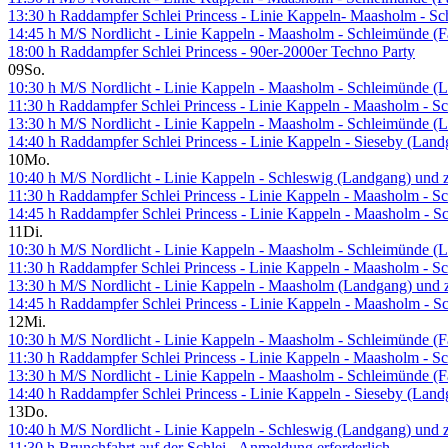
13:30 h Raddampfer Schlei Princess - Linie Kappeln- Maasholm - S
14:45 h M/S Nordlicht - Linie Kappeln - Maasholm - Schleimünde (Fa
18:00 h Raddampfer Schlei Princess - 90er-2000er Techno Party
09
So.
10:30 h M/S Nordlicht - Linie Kappeln - Maasholm - Schleimünde (L
11:30 h Raddampfer Schlei Princess - Linie Kappeln - Maasholm - 
13:30 h M/S Nordlicht - Linie Kappeln - Maasholm - Schleimünde (L
14:40 h Raddampfer Schlei Princess - Linie Kappeln - Sieseby (Lan
10
Mo.
10:40 h M/S Nordlicht - Linie Kappeln - Schleswig (Landgang) und 
11:30 h Raddampfer Schlei Princess - Linie Kappeln - Maasholm - 
14:45 h Raddampfer Schlei Princess - Linie Kappeln - Maasholm - 
11
Di.
10:30 h M/S Nordlicht - Linie Kappeln - Maasholm - Schleimünde (L
11:30 h Raddampfer Schlei Princess - Linie Kappeln - Maasholm - 
13:30 h M/S Nordlicht - Linie Kappeln - Maasholm (Landgang) und 
14:45 h Raddampfer Schlei Princess - Linie Kappeln - Maasholm - 
12
Mi.
10:30 h M/S Nordlicht - Linie Kappeln - Maasholm - Schleimünde (Fa
11:30 h Raddampfer Schlei Princess - Linie Kappeln - Maasholm - 
13:30 h M/S Nordlicht - Linie Kappeln - Maasholm - Schleimünde (Fa
14:40 h Raddampfer Schlei Princess - Linie Kappeln - Sieseby (Lan
13
Do.
10:40 h M/S Nordlicht - Linie Kappeln - Schleswig (Landgang) und 
11:30 h Brunchfahrt auf der Schlei - Anmeldung erforderlich -