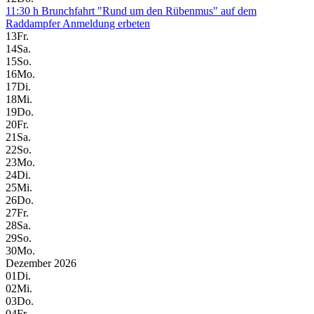
11:30 h Brunchfahrt "Rund um den Rübenmus" auf dem
Raddampfer Anmeldung erbeten
13
Fr.
14
Sa.
15
So.
16
Mo.
17
Di.
18
Mi.
19
Do.
20
Fr.
21
Sa.
22
So.
23
Mo.
24
Di.
25
Mi.
26
Do.
27
Fr.
28
Sa.
29
So.
30
Mo.
Dezember 2026
01
Di.
02
Mi.
03
Do.
04
Fr.