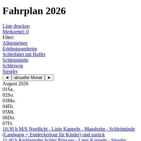
Fahrplan 2026
Liste drucken
Merkzettel: 0
Filter:
Allgemeines
Erlebnisrundreise
Schleifahrt mit Buffet
Schleimünde
Schleswig
Sieseby
◄
aktueller Monat
►
August 2026
01
Sa.
02
So.
03
Mo.
04
Di.
05
Mi.
06
Do.
07
Fr.
10:30 h M/S Nordlicht - Linie Kappeln - Maasholm - Schleimünde
(Landgang + Entdeckertour für Kinder) und zurück
11:40 h Raddampfer Schlei Princess - Linie Kappeln - Sieseby