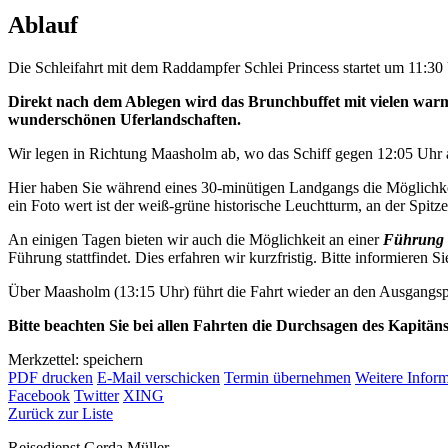
Ablauf
Die Schleifahrt mit dem Raddampfer Schlei Princess startet um 11:3
Direkt nach dem Ablegen wird das Brunchbuffet mit vielen warme
wunderschönen Uferlandschaften.
Wir legen in Richtung Maasholm ab, wo das Schiff gegen 12:05 Uhr a
Hier haben Sie während eines 30-minütigen Landgangs die Möglichkei
ein Foto wert ist der weiß-grüne historische Leuchtturm, an der Spitze 
An einigen Tagen bieten wir auch die Möglichkeit an einer
Führung 
Führung stattfindet. Dies erfahren wir kurzfristig. Bitte informieren Si
Über Maasholm (13:15 Uhr) führt die Fahrt wieder an den Ausgangsp
Bitte beachten Sie bei allen Fahrten die Durchsagen des Kapitän
Merkzettel: speichern
PDF drucken
E-Mail verschicken
Termin übernehmen
Weitere Infor
Facebook
Twitter
XING
Zurück zur Liste
Reisedienst Gerda Müller