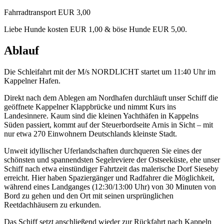
Fahrradtransport EUR 3,00
Liebe Hunde kosten EUR 1,00 & böse Hunde EUR 5,00.
Ablauf
Die Schleifahrt mit der M/s NORDLICHT startet um 11:40 Uhr im
Kappelner Hafen.
Direkt nach dem Ablegen am Nordhafen durchläuft unser Schiff die
geöffnete Kappelner Klappbrücke und nimmt Kurs ins
Landesinnere. Kaum sind die kleinen Yachthäfen in Kappelns
Süden passiert, kommt auf der Steuerbordseite Arnis in Sicht – mit
nur etwa 270 Einwohnern Deutschlands kleinste Stadt.
Unweit idyllischer Uferlandschaften durchqueren Sie eines der
schönsten und spannendsten Segelreviere der Ostseeküste, ehe unser
Schiff nach etwa einstündiger Fahrtzeit das malerische Dorf Sieseby
erreicht. Hier haben Spaziergänger und Radfahrer die Möglichkeit,
während eines Landganges (12:30/13:00 Uhr) von 30 Minuten von
Bord zu gehen und den Ort mit seinen ursprünglichen
Reetdachhäusern zu erkunden.
Das Schiff setzt anschließend wieder zur Rückfahrt nach Kappeln