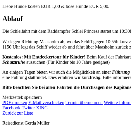
Liebe Hunde kosten EUR 1,00 & böse Hunde EUR 5,00.
Ablauf
Die Schleifahrt mit dem Raddampfer Schlei Princess startet um 10:3
Wir legen Richtung Maasholm ab, wo das Schiff gegen 10:55h kurz 
1150 Uhr legt das Schiff wieder ab und fährt über Maasholm zurück
Kostenlos: Mit Entdeckertour für Kinder!
Beim Kauf der Fahrkart
Schatztruh
e aussuchen (Für Kinder bis 10 Jahre geeignet)
An einigen Tagen bieten wir auch die Möglichkeit an einer
Führung 
eine Führung stattfindet. Dies erfahren wir kurzfristig. Bitte informier
Bitte beachten Sie bei allen Fahrten die Durchsagen des Kapitän
Merkzettel: speichern
PDF drucken
E-Mail verschicken
Termin übernehmen
Weitere Infor
Facebook
Twitter
XING
Zurück zur Liste
Reisedienst Gerda Müller