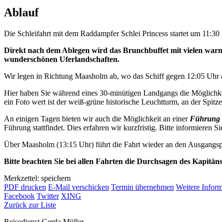
Ablauf
Die Schleifahrt mit dem Raddampfer Schlei Princess startet um 11:3
Direkt nach dem Ablegen wird das Brunchbuffet mit vielen warme
wunderschönen Uferlandschaften.
Wir legen in Richtung Maasholm ab, wo das Schiff gegen 12:05 Uhr a
Hier haben Sie während eines 30-minütigen Landgangs die Möglichkei
ein Foto wert ist der weiß-grüne historische Leuchtturm, an der Spitze 
An einigen Tagen bieten wir auch die Möglichkeit an einer
Führung 
Führung stattfindet. Dies erfahren wir kurzfristig. Bitte informieren Si
Über Maasholm (13:15 Uhr) führt die Fahrt wieder an den Ausgangsp
Bitte beachten Sie bei allen Fahrten die Durchsagen des Kapitän
Merkzettel: speichern
PDF drucken
E-Mail verschicken
Termin übernehmen
Weitere Infor
Facebook
Twitter
XING
Zurück zur Liste
Reisedienst Gerda Müller