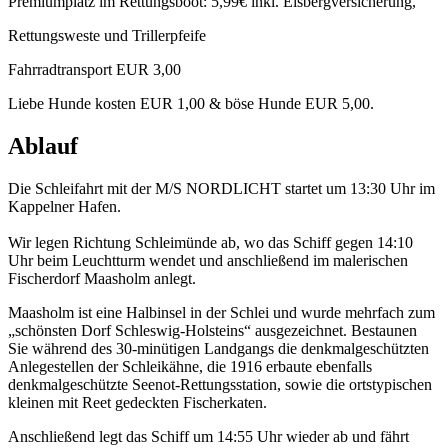
Premiumplatz im Rettungsboot: 5,99€ inkl. Eisbergversicherung,
Rettungsweste und Trillerpfeife
Fahrradtransport EUR 3,00
Liebe Hunde kosten EUR 1,00 & böse Hunde EUR 5,00.
Ablauf
Die Schleifahrt mit der M/S NORDLICHT startet um 13:30 Uhr im
Kappelner Hafen.
Wir legen Richtung Schleimünde ab, wo das Schiff gegen 14:10
Uhr beim Leuchtturm wendet und anschließend im malerischen
Fischerdorf Maasholm anlegt.
Maasholm ist eine Halbinsel in der Schlei und wurde mehrfach zum
„schönsten Dorf Schleswig-Holsteins“ ausgezeichnet. Bestaunen
Sie während des 30-minütigen Landgangs die denkmalgeschützten
Anlegestellen der Schleikähne, die 1916 erbaute ebenfalls
denkmalgeschützte Seenot-Rettungsstation, sowie die ortstypischen
kleinen mit Reet gedeckten Fischerkaten.
Anschließend legt das Schiff um 14:55 Uhr wieder ab und fährt