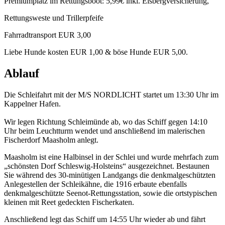
Premiumplatz im Rettungsboot: 5,99€ inkl. Eisbergversicherung,
Rettungsweste und Trillerpfeife
Fahrradtransport EUR 3,00
Liebe Hunde kosten EUR 1,00 & böse Hunde EUR 5,00.
Ablauf
Die Schleifahrt mit der M/S NORDLICHT startet um 13:30 Uhr im
Kappelner Hafen.
Wir legen Richtung Schleimünde ab, wo das Schiff gegen 14:10
Uhr beim Leuchtturm wendet und anschließend im malerischen
Fischerdorf Maasholm anlegt.
Maasholm ist eine Halbinsel in der Schlei und wurde mehrfach zum
„schönsten Dorf Schleswig-Holsteins“ ausgezeichnet. Bestaunen
Sie während des 30-minütigen Landgangs die denkmalgeschützten
Anlegestellen der Schleikähne, die 1916 erbaute ebenfalls
denkmalgeschützte Seenot-Rettungsstation, sowie die ortstypischen
kleinen mit Reet gedeckten Fischerkaten.
Anschließend legt das Schiff um 14:55 Uhr wieder ab und fährt