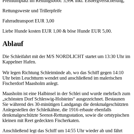
Premiumplatz im Rettungsboot: 5,99€ inkl. Eisbergversicherung,
Rettungsweste und Trillerpfeife
Fahrradtransport EUR 3,00
Liebe Hunde kosten EUR 1,00 & böse Hunde EUR 5,00.
Ablauf
Die Schleifahrt mit der M/S NORDLICHT startet um 13:30 Uhr im
Kappelner Hafen.
Wir legen Richtung Schleimünde ab, wo das Schiff gegen 14:10
Uhr beim Leuchtturm wendet und anschließend im malerischen
Fischerdorf Maasholm anlegt.
Maasholm ist eine Halbinsel in der Schlei und wurde mehrfach zum
„schönsten Dorf Schleswig-Holsteins“ ausgezeichnet. Bestaunen
Sie während des 30-minütigen Landgangs die denkmalgeschützten
Anlegestellen der Schleikähne, die 1916 erbaute ebenfalls
denkmalgeschützte Seenot-Rettungsstation, sowie die ortstypischen
kleinen mit Reet gedeckten Fischerkaten.
Anschließend legt das Schiff um 14:55 Uhr wieder ab und fährt