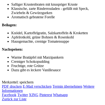
Saftiger Krustenbraten mit knuspriger Kruste
Klassische, zarte Rinderrouladen - gefüllt mit Speck,
Zwiebeln & Gewürzgurken
Aromatisch gebratene Forelle
Beilagen:
Knödel, Kartoffelgratin, Salzkartoffeln & Kroketten
Apfelrotkohl, grüne Bohnen & Rosenkohl
Hausgemachte, cremige Tomatensuppe
Nachspeisen:
Warme Bratäpfel mit Marzipankern
Cremiger Schokopudding
Fruchtige, rote Grütze
Dazu gibt es leckere Vanillesauce
Merkzettel: speichern
PDF drucken
E-Mail verschicken
Termin übernehmen
Weitere
Informationen
Facebook
Twitter
XING
Pinterest
Whatsapp
Zurück zur Liste