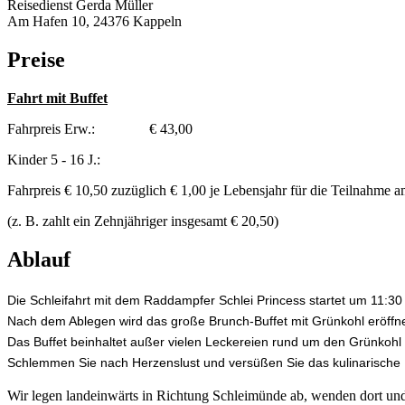
Reisedienst Gerda Müller
Am Hafen 10, 24376 Kappeln
Preise
Fahrt mit Buffet
Fahrpreis Erw.: € 43,00
Kinder 5 - 16 J.:
Fahrpreis € 10,50 zuzüglich € 1,00 je Lebensjahr für die Teilnahme a
(z. B. zahlt ein Zehnjähriger insgesamt € 20,50)
Ablauf
Die Schleifahrt mit dem Raddampfer Schlei Princess startet um 11:30
Nach dem Ablegen wird das große Brunch-Buffet mit Grünkohl
eröffn
Das Buffet beinhaltet außer vielen Leckereien rund um den Grünkohl a
Schlemmen Sie nach Herzenslust und versüßen Sie das kulinarische 
Wir legen landeinwärts in Richtung Schleimünde ab, wenden dort u