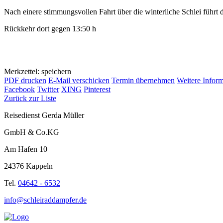
Nach einere stimmungsvollen Fahrt über die winterliche Schlei führ
Rückkehr dort gegen 13:50 h
Merkzettel: speichern
PDF drucken
E-Mail verschicken
Termin übernehmen
Weitere Infor
Facebook
Twitter
XING
Pinterest
Zurück zur Liste
Reisedienst Gerda Müller
GmbH & Co.KG
Am Hafen 10
24376 Kappeln
Tel.
04642 - 6532
info@schleiraddampfer.de