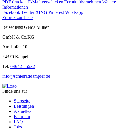
PDF drucken
E-Mail verschicken
Termin übernehmen
Weitere
Informationen
Facebook
Twitter
XING
Pinterest
Whatsapp
Zurück zur Liste
Reisedienst Gerda Müller
GmbH & Co.KG
Am Hafen 10
24376 Kappeln
Tel.
04642 - 6532
info@schleiraddampfer.de
Finde uns auf
Startseite
Leistungen
Aktuelles
Fahrplan
FAQ
Jobs