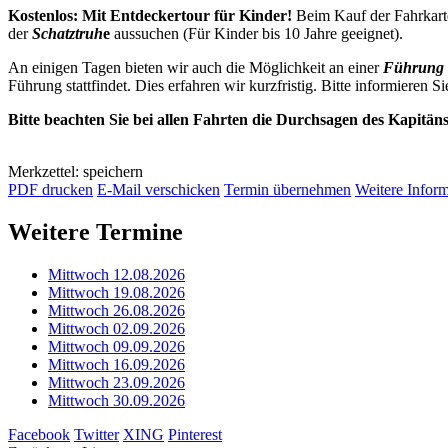
Kostenlos: Mit Entdeckertour für Kinder!
Beim Kauf der Fahrkart
der
Schatztruh
e
aussuchen (Für Kinder bis 10 Jahre geeignet).
An einigen Tagen bieten wir auch die Möglichkeit an einer
Führung 
Führung stattfindet. Dies erfahren wir kurzfristig. Bitte informieren Si
Bitte beachten Sie bei allen Fahrten die Durchsagen des Kapitän
Merkzettel: speichern
PDF drucken
E-Mail verschicken
Termin übernehmen
Weitere Infor
Weitere Termine
Mittwoch 12.08.2026
Mittwoch 19.08.2026
Mittwoch 26.08.2026
Mittwoch 02.09.2026
Mittwoch 09.09.2026
Mittwoch 16.09.2026
Mittwoch 23.09.2026
Mittwoch 30.09.2026
Facebook
Twitter
XING
Pinterest