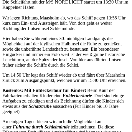
Die Schleifahrt mit der M/S NORDLICHT startet um 13:30 Uhr im
Kappelner Hafen.
Wir legen Richtung Maasholm ab, wo das Schiff gegen 13:55 Uhr
kurz zum Ein- und Aussteigen hält. Von dort geht es weiter
Richtung der Lotseninsel Schleimünde.
Hier haben Sie während eines 30-minütigen Landgangs die
Möglichkeit auf der idyllischen Halbinsel die Ruhe zu genießen,
sowie die unberührte Landschaft zu bestaunen. Ein besonderer
Hingucker und immer ein Foto wert ist der weiß-grüne historische
Leuchtturm, an der Spitze der Insel. Von hier aus führten Lotsen
früher sicher die Schiffe durch die Schlei.
Um 14:50 Uhr legt das Schiff wieder ab und fährt über Maasholm
zurück zum Ausgangspunkt, welchen wir um 15:40 Uhr erreichen.
Kostenlos: Mit Entdeckertour für Kinder!
Beim Kauf der
Fahrkarten erhalten Kinder eine
Entdeckerkarte
. Dort sind einige
Aufgaben zu erledigen und als Belohnung dürfen die Kinder sich
etwas aus der
Schatztruh
e
aussuchen (Für Kinder bis 10 Jahre
geeignet).
An einigen Tagen bieten wir auch die Möglichkeit an
einer
Führung durch Schleimünde
teilzunehmen. Da diese