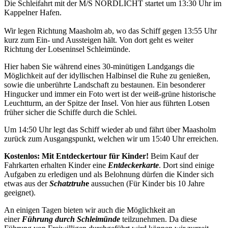
Die Schleifahrt mit der M/S NORDLICHT startet um 13:30 Uhr im
Kappelner Hafen.
Wir legen Richtung Maasholm ab, wo das Schiff gegen 13:55 Uhr
kurz zum Ein- und Aussteigen hält. Von dort geht es weiter
Richtung der Lotseninsel Schleimünde.
Hier haben Sie während eines 30-minütigen Landgangs die
Möglichkeit auf der idyllischen Halbinsel die Ruhe zu genießen,
sowie die unberührte Landschaft zu bestaunen. Ein besonderer
Hingucker und immer ein Foto wert ist der weiß-grüne historische
Leuchtturm, an der Spitze der Insel. Von hier aus führten Lotsen
früher sicher die Schiffe durch die Schlei.
Um 14:50 Uhr legt das Schiff wieder ab und fährt über Maasholm
zurück zum Ausgangspunkt, welchen wir um 15:40 Uhr erreichen.
Kostenlos: Mit Entdeckertour für Kinder!
Beim Kauf der
Fahrkarten erhalten Kinder eine
Entdeckerkarte
. Dort sind einige
Aufgaben zu erledigen und als Belohnung dürfen die Kinder sich
etwas aus der
Schatztruh
e
aussuchen (Für Kinder bis 10 Jahre
geeignet).
An einigen Tagen bieten wir auch die Möglichkeit an
einer
Führung durch Schleimünde
teilzunehmen. Da diese