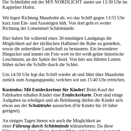
Die Schleifahrt mit der M/S NORDLICHT startet um 13:30 Uhr im
Kappelner Hafen.
Wir legen Richtung Maasholm ab, wo das Schiff gegen 13:55 Uhr
kurz zum Ein- und Aussteigen hält. Von dort geht es weiter
Richtung der Lotseninsel Schleimünde.
Hier haben Sie während eines 30-minütigen Landgangs die
Möglichkeit auf der idyllischen Halbinsel die Ruhe zu genießen,
sowie die unberührte Landschaft zu bestaunen. Ein besonderer
Hingucker und immer ein Foto wert ist der weiß-grüne historische
Leuchtturm, an der Spitze der Insel. Von hier aus führten Lotsen
früher sicher die Schiffe durch die Schlei.
Um 14:50 Uhr legt das Schiff wieder ab und fährt über Maasholm
zurück zum Ausgangspunkt, welchen wir um 15:40 Uhr erreichen.
Kostenlos: Mit Entdeckertour für Kinder!
Beim Kauf der
Fahrkarten erhalten Kinder eine
Entdeckerkarte
. Dort sind einige
Aufgaben zu erledigen und als Belohnung dürfen die Kinder sich
etwas aus der
Schatztruh
e
aussuchen (Für Kinder bis 10 Jahre
geeignet).
An einigen Tagen bieten wir auch die Möglichkeit an
einer
Führung durch Schleimünde
teilzunehmen. Da diese