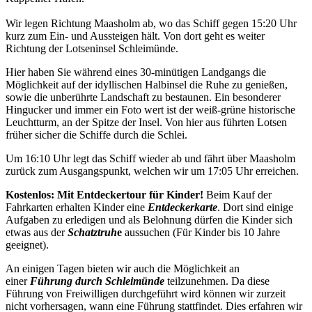
Wir legen Richtung Maasholm ab, wo das Schiff gegen 15:20 Uhr
kurz zum Ein- und Aussteigen hält. Von dort geht es weiter
Richtung der Lotseninsel Schleimünde.
Hier haben Sie während eines 30-minütigen Landgangs die
Möglichkeit auf der idyllischen Halbinsel die Ruhe zu genießen,
sowie die unberührte Landschaft zu bestaunen. Ein besonderer
Hingucker und immer ein Foto wert ist der weiß-grüne historische
Leuchtturm, an der Spitze der Insel. Von hier aus führten Lotsen
früher sicher die Schiffe durch die Schlei.
Um 16:10 Uhr legt das Schiff wieder ab und fährt über Maasholm
zurück zum Ausgangspunkt, welchen wir um 17:05 Uhr erreichen.
Kostenlos: Mit Entdeckertour für Kinder!
Beim Kauf der
Fahrkarten erhalten Kinder eine
Entdeckerkarte
. Dort sind einige
Aufgaben zu erledigen und als Belohnung dürfen die Kinder sich
etwas aus der
Schatztruh
e
aussuchen (Für Kinder bis 10 Jahre
geeignet).
An einigen Tagen bieten wir auch die Möglichkeit an
einer
Führung durch Schleimünde
teilzunehmen. Da diese
Führung von Freiwilligen durchgeführt wird können wir zurzeit
nicht vorhersagen, wann eine Führung stattfindet. Dies erfahren wir