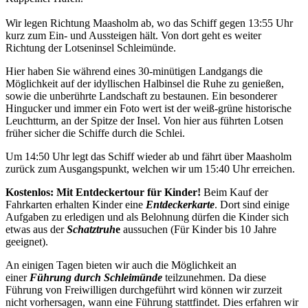
Wir legen Richtung Maasholm ab, wo das Schiff gegen 13:55 Uhr
kurz zum Ein- und Aussteigen hält. Von dort geht es weiter
Richtung der Lotseninsel Schleimünde.
Hier haben Sie während eines 30-minütigen Landgangs die
Möglichkeit auf der idyllischen Halbinsel die Ruhe zu genießen,
sowie die unberührte Landschaft zu bestaunen. Ein besonderer
Hingucker und immer ein Foto wert ist der weiß-grüne historische
Leuchtturm, an der Spitze der Insel. Von hier aus führten Lotsen
früher sicher die Schiffe durch die Schlei.
Um 14:50 Uhr legt das Schiff wieder ab und fährt über Maasholm
zurück zum Ausgangspunkt, welchen wir um 15:40 Uhr erreichen.
Kostenlos: Mit Entdeckertour für Kinder!
Beim Kauf der
Fahrkarten erhalten Kinder eine
Entdeckerkarte
. Dort sind einige
Aufgaben zu erledigen und als Belohnung dürfen die Kinder sich
etwas aus der
Schatztruh
e
aussuchen (Für Kinder bis 10 Jahre
geeignet).
An einigen Tagen bieten wir auch die Möglichkeit an
einer
Führung durch Schleimünde
teilzunehmen. Da diese
Führung von Freiwilligen durchgeführt wird können wir zurzeit
nicht vorhersagen, wann eine Führung stattfindet. Dies erfahren wir