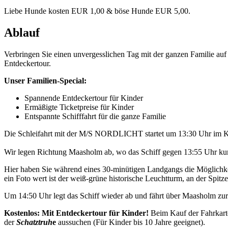
Liebe Hunde kosten EUR 1,00 & böse Hunde EUR 5,00.
Ablauf
Verbringen Sie einen unvergesslichen Tag mit der ganzen Familie a
Entdeckertour.
Unser Familien-Special:
Spannende Entdeckertour für Kinder
Ermäßigte Ticketpreise für Kinder
Entspannte Schifffahrt für die ganze Familie
Die Schleifahrt mit der M/S NORDLICHT startet um 13:30 Uhr im K
Wir legen Richtung Maasholm ab, wo das Schiff gegen 13:55 Uhr kurz
Hier haben Sie während eines 30-minütigen Landgangs die Möglichkei
ein Foto wert ist der weiß-grüne historische Leuchtturm, an der Spitze 
Um 14:50 Uhr legt das Schiff wieder ab und fährt über Maasholm z
Kostenlos: Mit Entdeckertour für Kinder!
Beim Kauf der Fahrkart
der
Schatztruh
e
aussuchen (Für Kinder bis 10 Jahre geeignet).