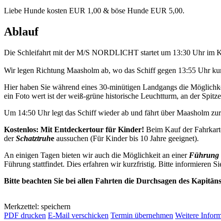
Liebe Hunde kosten EUR 1,00 & böse Hunde EUR 5,00.
Ablauf
Die Schleifahrt mit der M/S NORDLICHT startet um 13:30 Uhr im K
Wir legen Richtung Maasholm ab, wo das Schiff gegen 13:55 Uhr kurz
Hier haben Sie während eines 30-minütigen Landgangs die Möglichkei
ein Foto wert ist der weiß-grüne historische Leuchtturm, an der Spitze 
Um 14:50 Uhr legt das Schiff wieder ab und fährt über Maasholm z
Kostenlos: Mit Entdeckertour für Kinder!
Beim Kauf der Fahrkart
der
Schatztruh
e
aussuchen (Für Kinder bis 10 Jahre geeignet).
An einigen Tagen bieten wir auch die Möglichkeit an einer
Führung 
Führung stattfindet. Dies erfahren wir kurzfristig. Bitte informieren Si
Bitte beachten Sie bei allen Fahrten die Durchsagen des Kapitän
Merkzettel: speichern
PDF drucken
E-Mail verschicken
Termin übernehmen
Weitere Infor