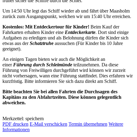
früher sicher die Schiffe durch die Schlei.
Um 14:50 Uhr legt das Schiff wieder ab und fährt über Maasholm
zurück zum Ausgangspunkt, welchen wir um 15:40 Uhr erreichen.
Kostenlos: Mit Entdeckertour für Kinder!
Beim Kauf der
Fahrkarten erhalten Kinder eine
Entdeckerkarte
. Dort sind einige
Aufgaben zu erledigen und als Belohnung dürfen die Kinder sich
etwas aus der
Schatztruh
e
aussuchen (Für Kinder bis 10 Jahre
geeignet).
An einigen Tagen bieten wir auch die Möglichkeit an
einer
Führung durch Schleimünde
teilzunehmen. Da diese
Führung von Freiwilligen durchgeführt wird können wir zurzeit
nicht vorhersagen, wann eine Führung stattfindet. Dies erfahren wir
kurzfristig. Bitte informieren Sie sich dazu direkt am Schiff.
Bitte beachten Sie bei allen Fahrten die Durchsagen des
Kapitäns zu den Abfahrtzeiten. Diese können gelegentlich
abweichen.
Merkzettel: speichern
PDF drucken
E-Mail verschicken
Termin übernehmen
Weitere
Informationen